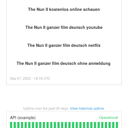
The Nun II kostenlos online schauen
The Nun II ganzer film deutsch youtube
The Nun II ganzer film deutsch netflix
The Nun II ganzer film deutsch ohne anmeldung 
Sep
07
,
2023
-
18:18
UTC
Uptime over the past
30
days.
View historical uptime.
Operational
API (example)